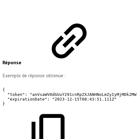
Réponse
Exemple de réponse obtenue :
{
"token":
"anVsaWV0dGUuY291cnRpZXJANHNoLmZyIyMjMDk2MWJ
"expirationDate":
"2023-12-15T08:43:51.111Z"
}