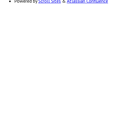
Powered by
Scroll Sites
&
Atlassian Confluence