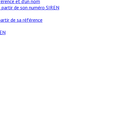
férence et d'un nom
à partir de son numéro SIREN
rtir de sa référence
REN