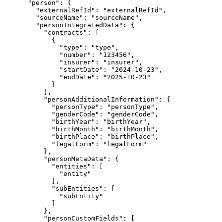
"person"
:
{
"externalRefId"
:
"externalRefId"
,
"sourceName"
:
"sourceName"
,
"personIntegratedData"
:
{
"contracts"
:
[
{
"type"
:
"type"
,
"number"
:
"123456"
,
"insurer"
:
"insurer"
,
"startDate"
:
"2024-10-23"
,
"endDate"
:
"2025-10-23"
}
]
,
"personAdditionalInformation"
:
{
"personType"
:
"personType"
,
"genderCode"
:
"genderCode"
,
"birthYear"
:
"birthYear"
,
"birthMonth"
:
"birthMonth"
,
"birthPlace"
:
"birthPlace"
,
"legalForm"
:
"legalForm"
}
,
"personMetaData"
:
{
"entities"
:
[
"entity"
]
,
"subEntities"
:
[
"subEntity"
]
}
,
"personCustomFields"
:
[