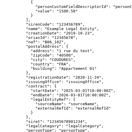
{
"personCustomFieldDescriptorId"
:
"personC
"value"
:
"1500.58"
}
]
,
"sirenCode"
:
"123456789"
,
"name"
:
"Example
Legal
Entity"
,
"creationDate"
:
"2019-10-23"
,
"oriasId"
:
"12345678"
,
"naf"
:
"B06_10Z"
,
"postalAddress"
:
{
"address"
:
"1
rue
du
test"
,
"zipCode"
:
"40500"
,
"city"
:
"COUDURES"
,
"country"
:
"FRA"
,
"building"
:
"Appartement
01"
}
,
"registrationDate"
:
"2020-11-24"
,
"issuingOffice"
:
"issuingOffice"
,
"contract"
:
{
"startDate"
:
"2025-03-01T10:00:00Z"
,
"endDate"
:
"2026-03-01T10:00:00Z"
,
"legalEntityRef"
:
{
"sourceName"
:
"sourceName"
,
"externalRefId"
:
"externalRefId"
}
}
,
"siret"
:
"12345678901234"
,
"legalCategory"
:
"legalCategory"
,
"personType"
:
"personType"
,