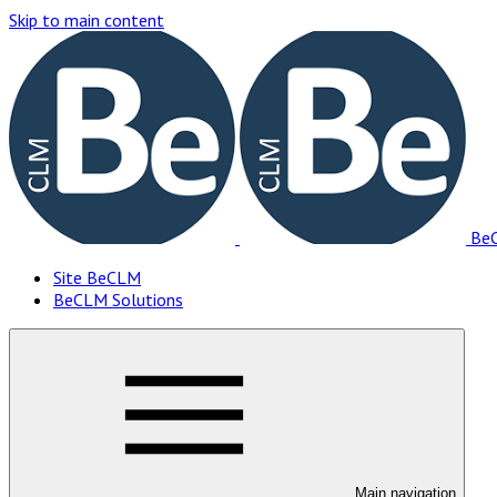
Skip to main content
BeC
Site BeCLM
BeCLM Solutions
Main navigation