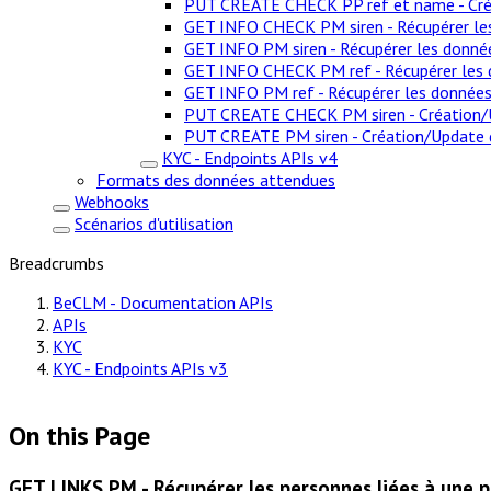
PUT CREATE CHECK PP ref et name - Créat
GET INFO CHECK PM siren - Récupérer les
GET INFO PM siren - Récupérer les donné
GET INFO CHECK PM ref - Récupérer les do
GET INFO PM ref - Récupérer les données 
PUT CREATE CHECK PM siren - Création/Up
PUT CREATE PM siren - Création/Update d
KYC - Endpoints APIs v4
Formats des données attendues
Webhooks
Scénarios d'utilisation
Breadcrumbs
BeCLM - Documentation APIs
APIs
KYC
KYC - Endpoints APIs v3
On this Page
GET LINKS PM - Récupérer les personnes liées à une 