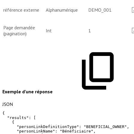
référence externe
Alphanumérique
DEMO_001
Page demandée
Int
1
(pagination)
Exemple d’une réponse
JSON
{
"results"
:
[
{
"personLinkDefinitionType"
:
"BENEFICIAL_OWNER"
,
"personLinkName"
:
"Bénéficiaire"
,